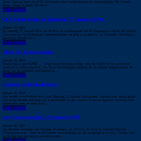
sessie: Direk na skool tot 14:30. Alle leerders moet vooraf registreer by ons hoofafrigter, Me Corlette
Heyns. (Naam en graad). Me Heyns ...
Lees verder
UCT Fisika-lesing op Saterdag, 27 Januarie 2024.
Januarie 19, 2024
Op Saterdag, 27 Januarie 2024, om 09:00 in die hooflesingsaal van die Fisika-gebou van die UK sal Rob
Louw (oud-Jan van Riebeecker) 'n aanbieding doen wat gerig is op graad 11- en 12-leerders. Die lesing is
getiteld An introduction to ...
Lees verder
Alma Nel Drama-ateljee
Januarie 19, 2024
Inskrywings is nou OOP🎤 . . . vir die Alma Nel Drama-ateljee. Volg die skakels vir die omvattende
nuusbrief en inskrywingsvorm. Ons lig net die belangrike inligting uit vir maklike terugverwysing. Na
afloop van die opeklasse word leerders in ...
Lees verder
Fotodag: Individuele foto’s
Januarie 18, 2024
Alle leerders se individuele foto's word Maandag, 22 Januarie 2024 geneem. Leerders moet netjies geklee
wees in die korrekte skooldrag met 'n skoolbaadjie en das. Leerders se hare en algemene voorkoms moet
onberispelik wees, en seuns moet ...
Lees verder
Interhuisswemgala, 23 Januarie 2024
Januarie 18, 2024
Ons Interhuis swemgala vind Dinsdag, 23 Januarie, om 13:15 by die skool se swembad langs die
JUbileumsaal plaas. Ouers en alle leerders word uitgenooi om die verrigtinge by te woon. Leerders skryf
op die dag voor elke item in om deel te neem. ...
Lees verder