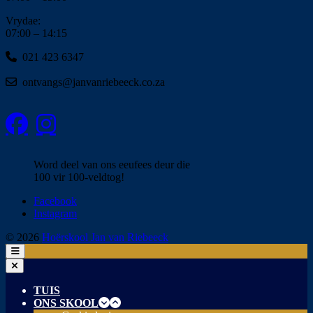
Vrydae:
07:00 – 14:15
021 423 6347
ontvangs@janvanriebeeck.co.za
Word deel van ons eeufees deur die
100 vir 100-veldtog!
Facebook
Instagram
© 2026
Hoërskool Jan van Riebeeck
TUIS
ONS SKOOL