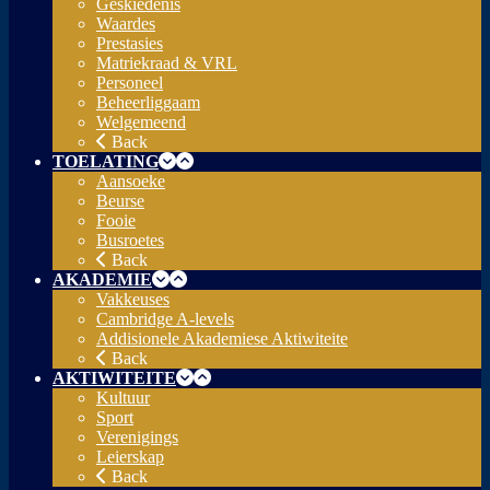
Geskiedenis
Waardes
Prestasies
Matriekraad & VRL
Personeel
Beheerliggaam
Welgemeend
Back
TOELATING
Aansoeke
Beurse
Fooie
Busroetes
Back
AKADEMIE
Vakkeuses
Cambridge A-levels
Addisionele Akademiese Aktiwiteite
Back
AKTIWITEITE
Kultuur
Sport
Verenigings
Leierskap
Back