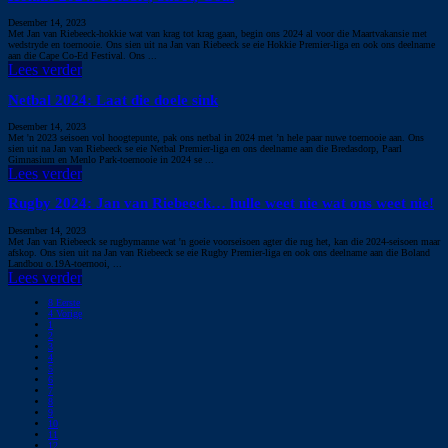
Desember 14, 2023
Met Jan van Riebeeck-hokkie wat van krag tot krag gaan, begin ons 2024 al voor die Maartvakansie met
wedstryde en toernooie. Ons sien uit na Jan van Riebeeck se eie Hokkie Premier-liga en ook ons deelname
aan die Cape Co-Ed Festival. Ons ...
Lees verder
Netbal 2024: Laat die doele sink
Desember 14, 2023
Met 'n 2023 seisoen vol hoogtepunte, pak ons netbal in 2024 met ’n hele paar nuwe toernooie aan. Ons
sien uit na Jan van Riebeeck se eie Netbal Premier-liga en ons deelname aan die Bredasdorp, Paarl
Gimnasium en Menlo Park-toernooie in 2024 se ...
Lees verder
Rugby 2024: Jan van Riebeeck… hulle weet nie wat ons weet nie!
Desember 14, 2023
Met Jan van Riebeeck se rugbymanne wat 'n goeie voorseisoen agter die rug het, kan die 2024-seisoen maar
afskop. Ons sien uit na Jan van Riebeeck se eie Rugby Premier-liga en ook ons deelname aan die Boland
Landbou o.19A-toernooi, ...
Lees verder
8
Eerste
4
Vorige
1
2
3
4
5
6
7
8
9
10
11
12