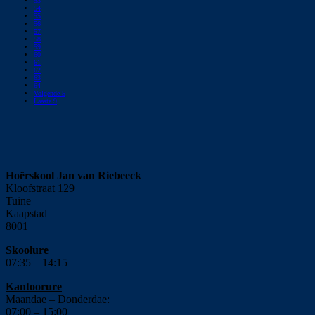
53
54
55
56
57
58
59
60
61
62
63
64
Volgende
5
Laaste
9
Hoërskool Jan van Riebeeck
Kloofstraat 129
Tuine
Kaapstad
8001
Skoolure
07:35 – 14:15
Kantoorure
Maandae – Donderdae:
07:00 – 15:00