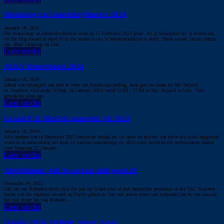
Monoloog-en Toneelskryfkurses 2024
Januarie 18, 2024
Die monoloog- en toneelskryfkursus vind op 17 Februarie 2023 plaas. As jy belangstel om 'n monoloog
vir die Digi-toneel te skryf of in die proses is om 'n leerderproduksie te skryf. Teken solank hierdie datum
aan. Meer inligting sal later ...
Lees verder
ATKV tienertoneel 2024
Januarie 18, 2024
Almal wat belangstel om deel te wees van hierdie opwinding, kom gee jou naam by Me Taljaard
in. Oudisies vind plaas Vrydag, 26 Januarie 2024 vanaf 15:00 - 17:00 in Me. Taljaard se klas. Trek
gemaklike klere aan.
Lees verder
Graad 8-11 Meriete aansoeke vir 2023
Januarie 18, 2024
Alle leerders wat in Desember 2023 prestasies behaal het vir sport en kultuur wat buite die skool aangebied
word en in aanmerking wil kom vir meriete toekennings vir 2023 moet asseblief die onderstaande skakel
voor Maandag 22 Januarie ...
Lees verder
Atletieknuus: 4de Kwartaal sluit goed af!
Desember 14, 2023
Die Jan van Riebeeck-atlete sluit die jaar op 'n hoë noot af met fantastiese prestasies in die TAC Summer
Series wat die afgelope naweek op Parow gehou is. Van ons junior atlete wat volgende jaar by ons aansluit
het ook onder Jan van Riebeeck ...
Lees verder
Hokkie 2024: Dribble, Shoot, Goal