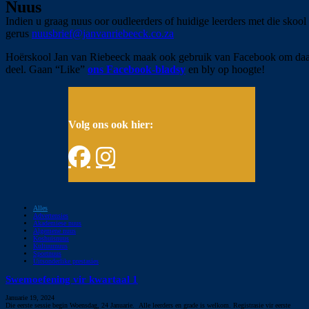
Nuus
Indien u graag nuus oor oudleerders of huidige leerders met die skool 
gerus
nuusbrief@janvanriebeeck.co.za
Hoërskool Jan van Riebeeck maak ook gebruik van Facebook om daag
deel. Gaan “Like”
ons Facebook-bladsy
en bly op hoogte!
Volg ons ook hier:
Alles
Advertensies
Akademiese nuus
Algemene nuus
Koshuisnuus
Kultuurnuus
Sportnuus
Uitsonderlike prestasies
Swemoefening vir kwartaal 1
Januarie 19, 2024
Die eerste sessie begin Woensdag, 24 Januarie. Alle leerders en grade is welkom. Registrasie vir eerste