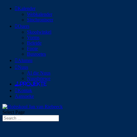
Kalender
Webkalender
Sinchroniseer
Ouers
Skoolwinkel
Vorms
Beleide
Fooie
Busroetes
Alumni
Nuus
Al die Nuus
Nuusbriewe
Projekte
Kontak
Aansoeke
Select Page